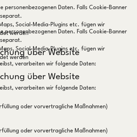
ine personenbezogenen Daten. Falls Cookie-Banner
 separat.
 Maps, Social-Media-Plugins etc. fügen wir
ine personenbezogenen Daten. Falls Cookie-Banner
ndet werden
 separat.
 Maps, Social-Media-Plugins etc. fügen wir
chung über Website
ndet werden
ibst, verarbeiten wir folgende Daten:
chung über Website
ibst, verarbeiten wir folgende Daten:
erfüllung oder vorvertragliche Maßnahmen)
erfüllung oder vorvertragliche Maßnahmen)