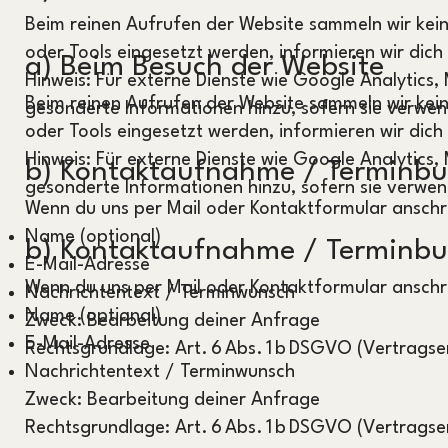
Beim reinen Aufrufen der Website sammeln wir ke
oder Tools eingesetzt werden, informieren wir dich
a) Beim Besuch der Website
Hinweis: Für externe Dienste wie Google Analytics,
Beim reinen Aufrufen der Website sammeln wir ke
gesonderte Informationen hinzu, sofern sie verwe
oder Tools eingesetzt werden, informieren wir dich
Hinweis: Für externe Dienste wie Google Analytics,
b) Kontaktaufnahme / Terminbu
gesonderte Informationen hinzu, sofern sie verwe
Wenn du uns per Mail oder Kontaktformular anschre
Name (optional)
b) Kontaktaufnahme / Terminbu
E-Mail-Adresse
Wenn du uns per Mail oder Kontaktformular anschre
Nachrichtentext / Terminwunsch
Name (optional)
Zweck: Bearbeitung deiner Anfrage
E-Mail-Adresse
Rechtsgrundlage: Art. 6 Abs. 1 b DSGVO (Vertrags
Nachrichtentext / Terminwunsch
Zweck: Bearbeitung deiner Anfrage
Rechtsgrundlage: Art. 6 Abs. 1 b DSGVO (Vertrags